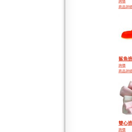
詢價
商品詳
鯊魚造
詢價
商品詳
雙心造
詢價